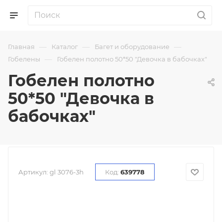
—
—
—
Главная
Каталог
Багет и оборудование
—
Гобелены
Гобелен полотно 50*50 "Девочка в бабочках"
Гобелен полотно
50*50 "Девочка в
бабочках"
Артикул:
gl 3076-3h
Код:
639778