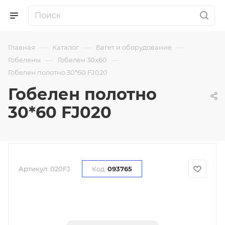
—
—
—
Главная
Каталог
Багет и оборудование
—
—
Гобелены
Гобелен 30х60
Гобелен полотно 30*60 FJ020
Гобелен полотно
30*60 FJ020
Артикул:
020FJ
Код:
093765