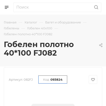
—
—
—
Главная
Каталог
Багет и оборудование
—
—
Гобелены
Гобелен 40х100
Гобелен полотно 40*100 FJ082
Гобелен полотно
40*100 FJ082
Артикул:
082FJ
Код:
093824