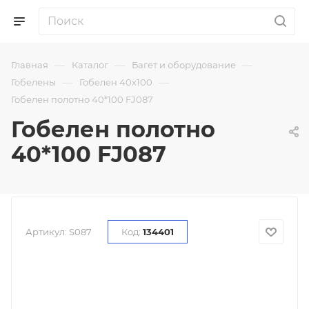
—
—
—
Главная
Каталог
Багет и оборудование
—
—
Гобелены
Гобелен 40х100
Гобелен полотно 40*100 FJ087
Гобелен полотно
40*100 FJ087
Артикул:
S087
Код:
134401