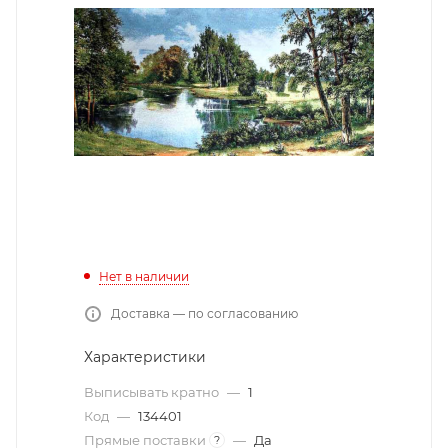
Нет в наличии
Доставка — по согласованию
Характеристики
Выписывать кратно
—
1
Код
—
134401
Прямые поставки
—
Да
?