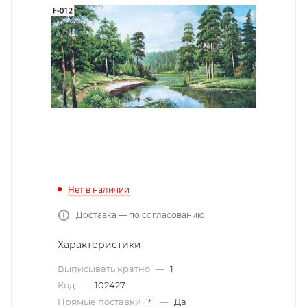
Нет в наличии
Доставка — по согласованию
Характеристики
Выписывать кратно
—
1
Код
—
102427
Прямые поставки
—
Да
?