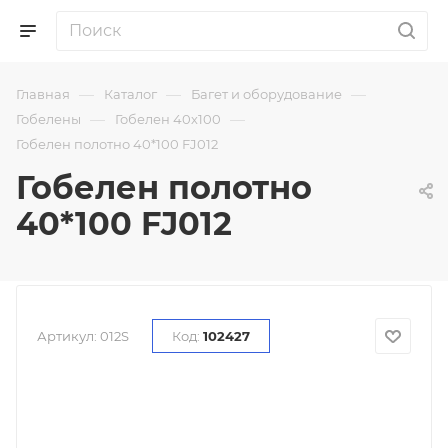
—
—
—
Главная
Каталог
Багет и оборудование
—
—
Гобелены
Гобелен 40х100
Гобелен полотно 40*100 FJ012
Гобелен полотно
40*100 FJ012
Артикул:
012S
Код:
102427