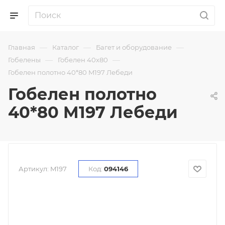
—
—
—
Главная
Каталог
Багет и оборудование
—
—
Гобелены
Гобелен 40х80
Гобелен полотно 40*80 M197 Лебеди
Гобелен полотно
40*80 M197 Лебеди
Артикул:
M197
Код:
094146