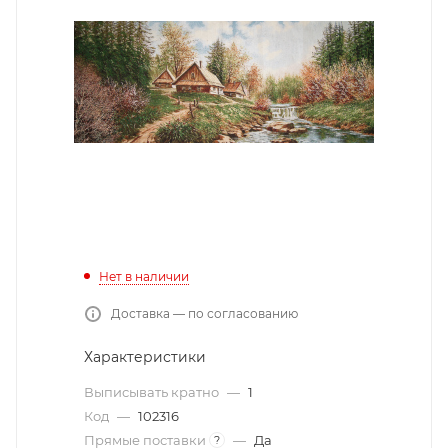
Нет в наличии
Доставка — по согласованию
Характеристики
Выписывать кратно
—
1
Код
—
102316
Прямые поставки
—
Да
?