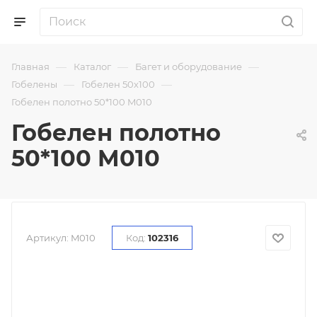
—
—
—
Главная
Каталог
Багет и оборудование
—
—
Гобелены
Гобелен 50х100
Гобелен полотно 50*100 M010
Гобелен полотно
50*100 M010
Артикул:
M010
Код:
102316