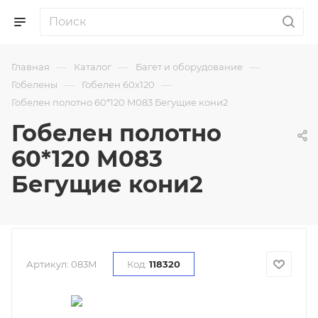
—
—
—
Главная
Каталог
Багет и оборудование
—
—
Гобелены
Гобелен 60х120
Гобелен полотно 60*120 M083 Бегущие кони2
Гобелен полотно
60*120 M083
Бегущие кони2
Артикул:
083M
Код:
118320