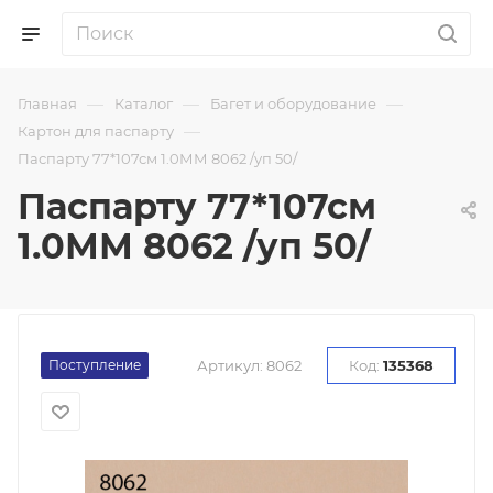
—
—
—
Главная
Каталог
Багет и оборудование
—
Картон для паспарту
Паспарту 77*107см 1.0ММ 8062 /уп 50/
Паспарту 77*107см
1.0ММ 8062 /уп 50/
Поступление
Артикул:
8062
Код:
135368