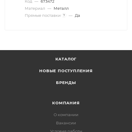
Код
—
673472
Материал
—
Металл
Прямые поставки
—
Да
?
КАТАЛОГ
НОВЫЕ ПОСТУПЛЕНИЯ
БРЕНДЫ
КОМПАНИЯ
О компании
Вакансии
Условия работы