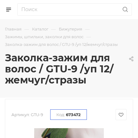
—
—
—
Главная
Каталог
Бижутерия
—
Зажимы, шпильки, заколки для волос
Заколка-зажим для волос / GTU-9 /уп 12/жемчуг/стразы
Заколка-зажим для
волос / GTU-9 /уп 12/
жемчуг/стразы
Артикул:
GTU-9
Код:
673472