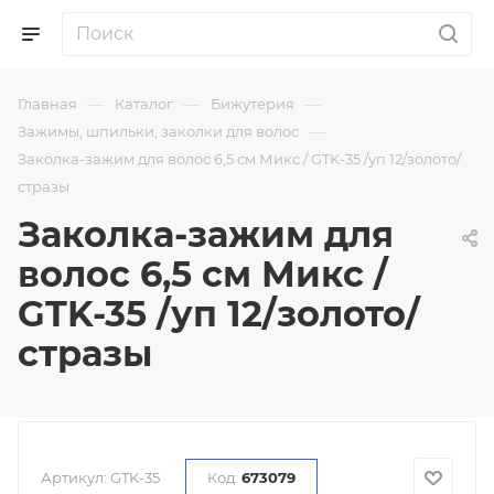
—
—
—
Главная
Каталог
Бижутерия
—
Зажимы, шпильки, заколки для волос
Заколка-зажим для волос 6,5 см Микс / GTK-35 /уп 12/золото/
стразы
Заколка-зажим для
волос 6,5 см Микс /
GTK-35 /уп 12/золото/
стразы
Артикул:
GTK-35
Код:
673079