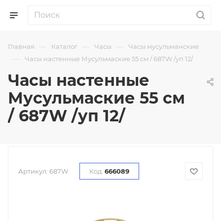
—
—
—
Главная
Каталог
Часы
Часы мусульманские
—
Часы настенные Мусульмаские 55 см / 687W /уп 12/
Часы настенные
Мусульмаские 55 см
/ 687W /уп 12/
Артикул:
687W
Код:
666089