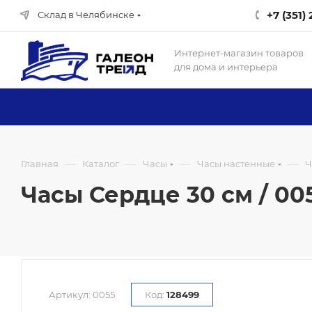
+7 (351)
Склад в Челябинске
Интернет-магазин товаров
для дома и интерьера
—
—
—
—
Главная
Каталог
Часы
Часы настенные
Ч
Часы Сердце 30 см / 00
Артикул:
0055
Код:
128499