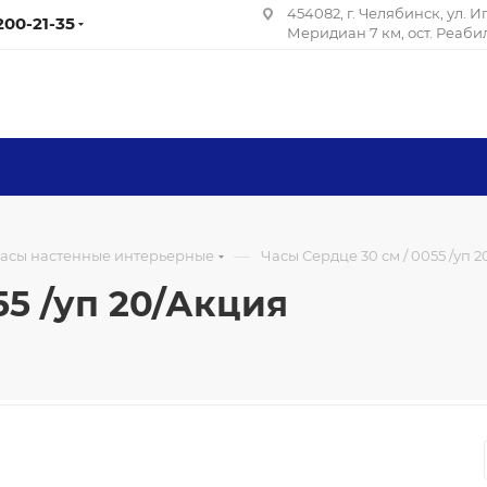
454082, г. Челябинск, ул. 
 200-21-35
Меридиан 7 км, ост. Реаб
—
асы настенные интерьерные
Часы Сердце 30 см / 0055 /уп 
55 /уп 20/Акция