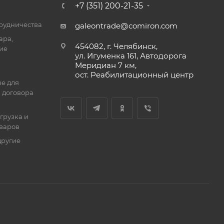
+7 (351) 200-21-35
трудничества
galeontrade@comiron.com
ара,
454082, г. Челябинск,
ие
ул. Игуменка 161, Автодорога
Меридиан 7 км,
ост. Реабилитационный центр
е для
 договора
тгрузка и
оваров
другие