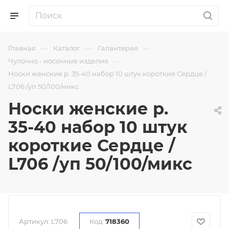
—
—
—
Главная
Каталог
Галантерея
—
Чулочно - носочные изделия
Носки женские р. 35-40 набор 10 штук короткие Сердце /
L706 /уп 50/100/микс
Носки женские р.
35-40 набор 10 штук
короткие Сердце /
L706 /уп 50/100/микс
Артикул:
L706
Код:
718360