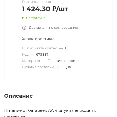
Розничная цена
1 424.30
₽
/шт
Достаточно
Доставка — по согласованию
Характеристики
Выписывать кратно
—
1
Код
—
679887
Материал
—
Пластик, текстиль
Прямые поставки
—
Да
?
Описание
Питание от батареек AA 4 штуки (не входят в
комплект).