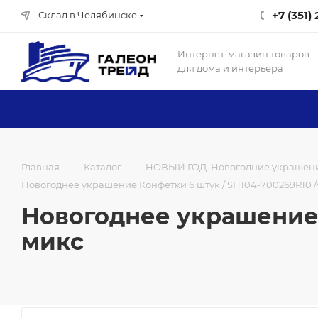
+7 (351)
Склад в Челябинске
Интернет-магазин товаров
для дома и интерьера
—
—
Главная
Каталог
НОВЫЙ ГОД. Новогодние украшен
Новогоднее украшение Конфетки 6 штук / SH104-700269R10 /
Новогоднее украшение 
микс