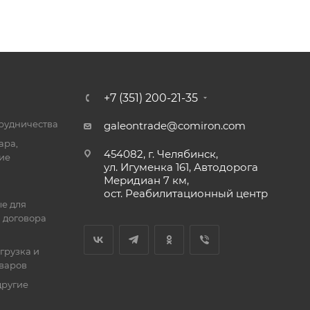
+7 (351) 200-21-35
трудничества
galeontrade@comiron.com
ара,
454082, г. Челябинск,
ие
ул. Игуменка 161, Автодорога
Меридиан 7 км,
ост. Реабилитационный центр
е для
 договора
тгрузка и
оваров
другие