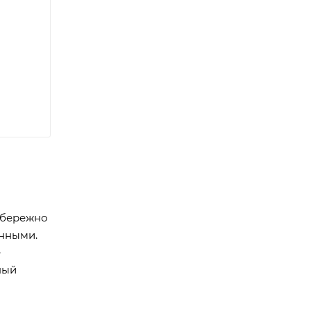
 бережно
енными.
е
ный