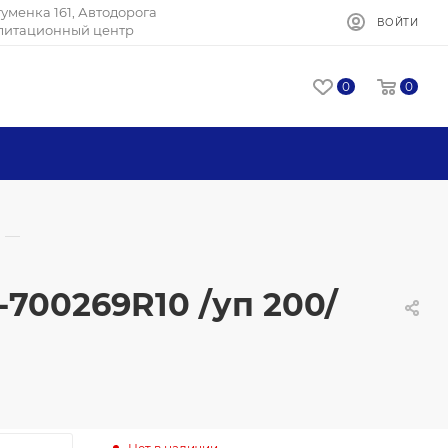
Игуменка 161, Автодорога
ВОЙТИ
илитационный центр
0
0
—
700269R10 /уп 200/