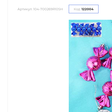
Артикул:
104-700269R10SH
Код:
122004