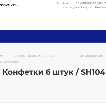
454082, г. Челябинск, ул. 
 200-21-35
Меридиан 7 км, ост. Реаб
—
—
ия
Елочные шары и украшения
Елочные украшения
уп 200/микс
Конфетки 6 штук / SH104-