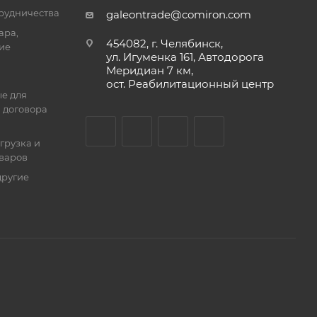
трудничества
galeontrade@comiron.com
ара,
454082, г. Челябинск,
ие
ул. Игуменка 161, Автодорога
Меридиан 7 км,
ост. Реабилитационный центр
е для
 договора
тгрузка и
оваров
другие