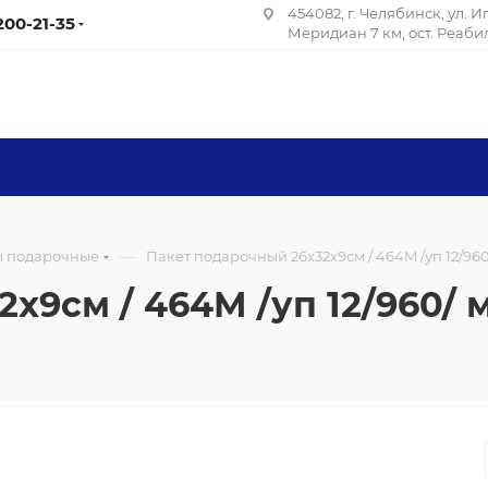
454082, г. Челябинск, ул. 
 200-21-35
Меридиан 7 км, ост. Реаб
—
ы подарочные
Пакет подарочный 26x32x9см / 464M /уп 12/96
x9см / 464M /уп 12/960/ 