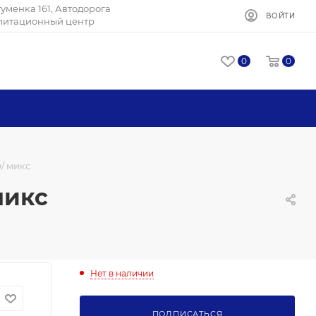
Игуменка 161, Автодорога
ВОЙТИ
илитационный центр
0
0
0/ микс
микс
Нет в наличии
ПОДПИСАТЬСЯ