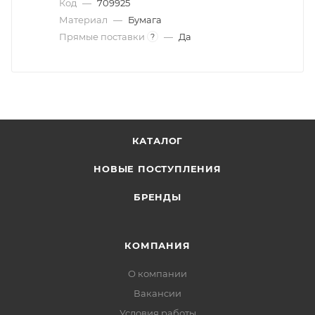
Код
—
709925
Материал
—
Бумага
Прямые поставки
—
Да
?
КАТАЛОГ
НОВЫЕ ПОСТУПЛЕНИЯ
БРЕНДЫ
КОМПАНИЯ
О компании
Вакансии
Условия работы