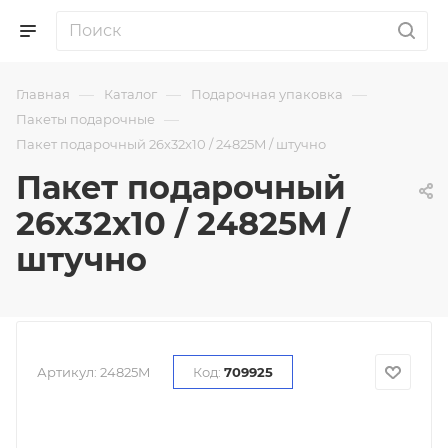
—
—
—
Главная
Каталог
Подарочная упаковка
—
Пакеты подарочные
Пакет подарочный 26x32x10 / 24825M / штучно
Пакет подарочный
26x32x10 / 24825M /
штучно
Артикул:
24825M
Код:
709925