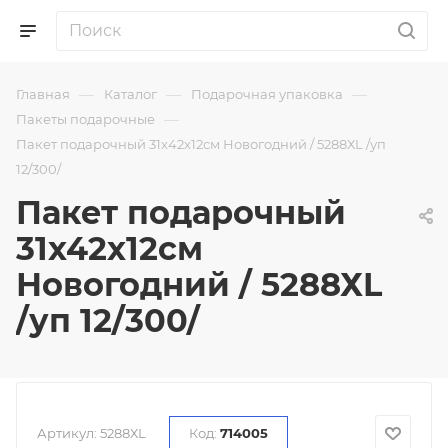
—
—
—
Главная
Каталог
Подарочная упаковка
—
Пакеты подарочные
Пакет подарочный 31х42х12см Новогодний / 5288ХL /уп
12/300/
Пакет подарочный
31х42х12см
Новогодний / 5288ХL
/уп 12/300/
Артикул:
5288ХL
Код:
714005