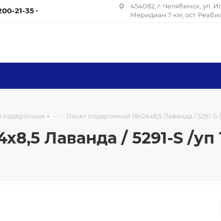
454082, г. Челябинск, ул. 
 200-21-35
Меридиан 7 км, ост. Реаб
—
ы подарочные
Пакет подарочный 18х24х8,5 Лаванда / 5291-S /
8,5 Лаванда / 5291-S /уп 