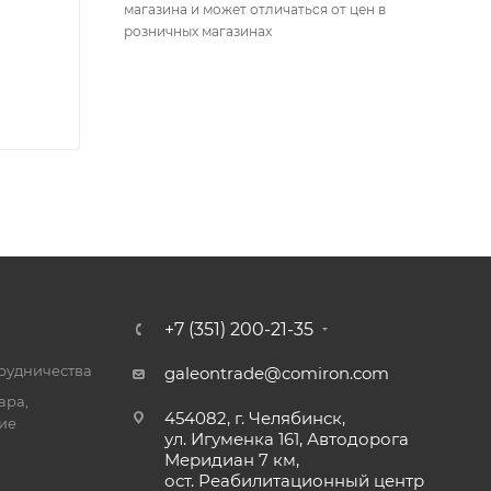
магазина и может отличаться от цен в
розничных магазинах
+7 (351) 200-21-35
трудничества
galeontrade@comiron.com
ара,
454082, г. Челябинск,
ие
ул. Игуменка 161, Автодорога
Меридиан 7 км,
ост. Реабилитационный центр