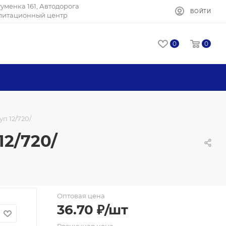
Игуменка 161, Автодорога
ВОЙТИ
илитационный центр
0
0
уп 12/720/
12/720/
Оптовая цена
36.70
₽
/шт