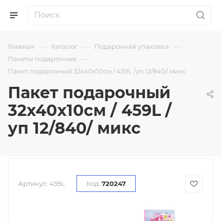
—
—
—
Главная
Каталог
Подарочная упаковка
—
Пакеты подарочные
Пакет подарочный 32x40x10см / 459L /уп 12/840/ микс
Пакет подарочный
32x40x10см / 459L /
уп 12/840/ микс
Артикул:
459L
Код:
720247