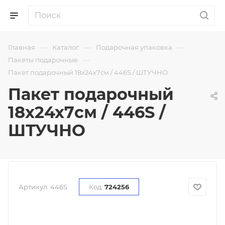
—
—
—
Главная
Каталог
Подарочная упаковка
—
Пакеты подарочные
Пакет подарочный 18x24x7см / 446S / ШТУЧНО
Пакет подарочный
18x24x7см / 446S /
ШТУЧНО
Артикул:
446S
Код:
724256