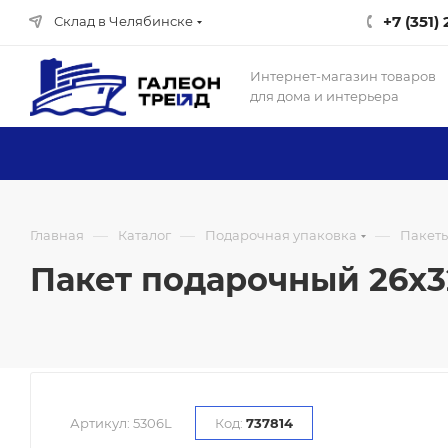
+7 (351)
Склад в Челябинске
Интернет-магазин товаров
для дома и интерьера
—
—
—
Главная
Каталог
Подарочная упаковка
Пакет
Пакет подарочный 26х32х
Артикул:
5306L
Код:
737814