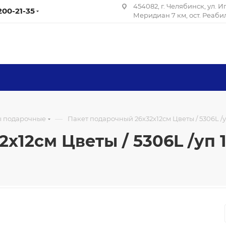
454082, г. Челябинск, ул. 
 200-21-35
Меридиан 7 км, ост. Реаб
—
ы подарочные
Пакет подарочный 26х32х12см Цветы / 5306L /уп
12см Цветы / 5306L /уп 1