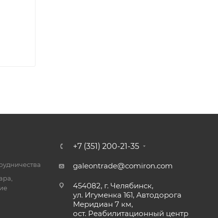
+7 (351) 200-21-35
трудничества
galeontrade@comiron.com
ара,
454082, г. Челябинск,
ие
ул. Игуменка 161, Автодорога
Меридиан 7 км,
ост. Реабилитационный центр