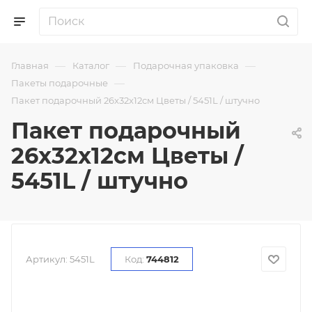
—
—
—
Главная
Каталог
Подарочная упаковка
—
Пакеты подарочные
Пакет подарочный 26x32x12см Цветы / 5451L / штучно
Пакет подарочный
26x32x12см Цветы /
5451L / штучно
Артикул:
5451L
Код:
744812