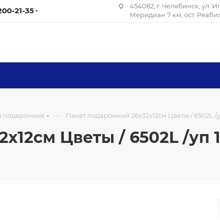
454082, г. Челябинск, ул. 
 200-21-35
Меридиан 7 км, ост. Реаб
—
ы подарочные
Пакет подарочный 26x32x12см Цветы / 6502L /уп
x12см Цветы / 6502L /уп 1