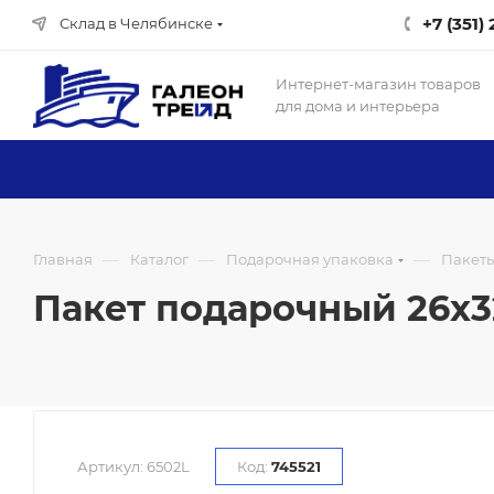
+7 (351)
Склад в Челябинске
Интернет-магазин товаров
для дома и интерьера
—
—
—
Главная
Каталог
Подарочная упаковка
Пакет
Пакет подарочный 26x32
Артикул:
6502L
Код:
745521