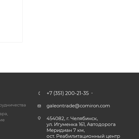
+7 (351) 200-21-35
трудничества
galeontrade@comiron.com
ара,
454082, г. Челябинск,
ие
ул. Игуменка 161, Автодорога
Меридиан 7 км,
ост. Реабилитационный центр