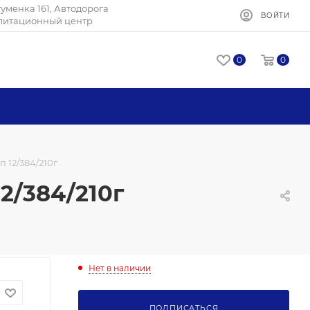
Игуменка 161, Автодорога
ВОЙТИ
илитационный центр
0
0
 12/384/210г
2/384/210г
Нет в наличии
ПОДПИСАТЬСЯ