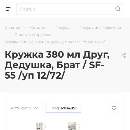
—
—
—
Главная
Каталог
Посуда
Посуда для кофе и чая
—
—
Стаканы и кружки
Кружка 380 мл Друг, Дедушка, Брат / SF-55 /уп 12/72/
Кружка 380 мл Друг,
Дедушка, Брат / SF-
55 /уп 12/72/
Артикул:
SF-55
Код:
678489