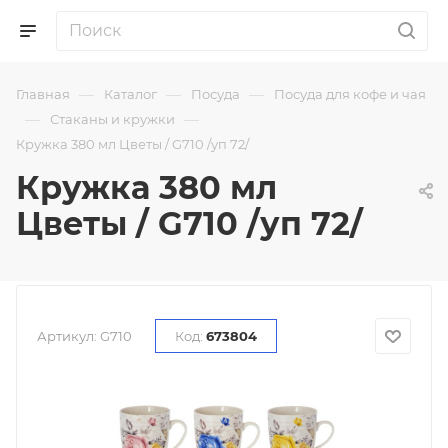
—
—
—
Главная
Каталог
Посуда
Посуда для кофе и чая
—
—
Стаканы и кружки
Кружка 380 мл Цветы / G710 /уп 72/
Кружка 380 мл
Цветы / G710 /уп 72/
Артикул:
G710
Код:
673804