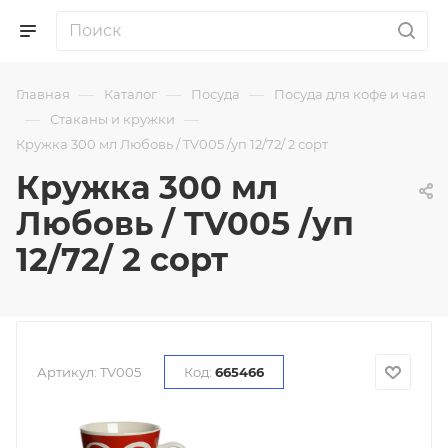
—
—
—
Главная
Каталог
Посуда
Посуда для кофе и чая
—
—
Стаканы и кружки
Кружка 300 мл Любовь / TV005 /уп 12/72/ 2 сорт
Кружка 300 мл
Любовь / TV005 /уп
12/72/ 2 сорт
Артикул:
TV005
Код:
665466