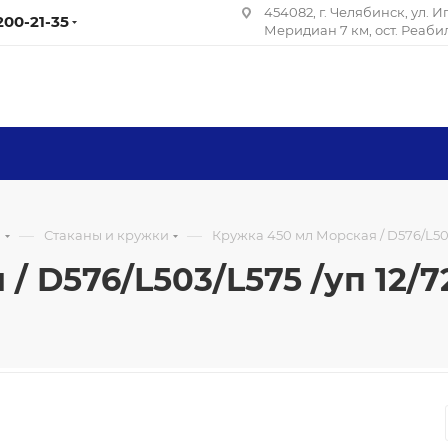
454082, г. Челябинск, ул. 
 200-21-35
Меридиан 7 км, ост. Реаб
—
—
я
Стаканы и кружки
Кружка 450 мл Морская / D576/L503/
 D576/L503/L575 /уп 12/7