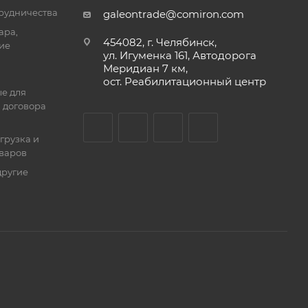
трудничества
galeontrade@comiron.com
ара,
454082, г. Челябинск,
ие
ул. Игуменка 161, Автодорога
Меридиан 7 км,
ост. Реабилитационный центр
е для
 договора
тгрузка и
оваров
другие