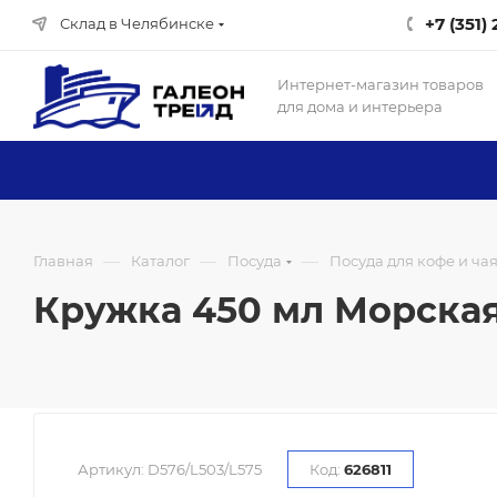
+7 (351)
Склад в Челябинске
Интернет-магазин товаров
для дома и интерьера
—
—
—
Главная
Каталог
Посуда
Посуда для кофе и ча
Кружка 450 мл Морская /
Артикул:
D576/L503/L575
Код:
626811