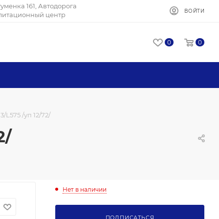
Игуменка 161, Автодорога
ВОЙТИ
илитационный центр
0
0
L575 /уп 12/72/
2/
Нет в наличии
ПОДПИСАТЬСЯ