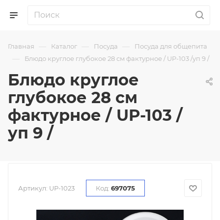
—
—
—
Главная
Каталог
Посуда
Посуда для общепита
—
Блюдо круглое глубокое 28 см фактурное / UP-103 /уп 9 /
Блюдо круглое
глубокое 28 см
фактурное / UP-103 /
уп 9 /
Артикул:
UP-1023
Код:
697075