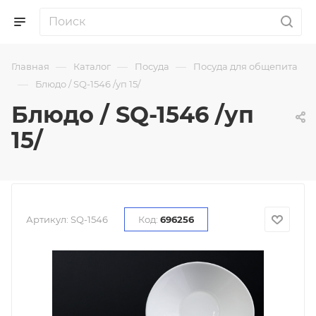
—
—
—
Главная
Каталог
Посуда
Посуда для общепита
—
Блюдо / SQ-1546 /уп 15/
Блюдо / SQ-1546 /уп
15/
Артикул:
SQ-1546
Код:
696256