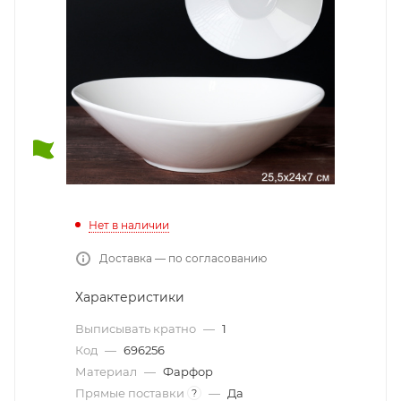
Нет в наличии
Доставка — по согласованию
Характеристики
Выписывать кратно
—
1
Код
—
696256
Материал
—
Фарфор
Прямые поставки
—
Да
?