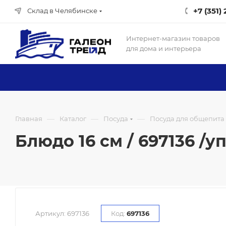
+7 (351)
Склад в Челябинске
Интернет-магазин товаров
для дома и интерьера
—
—
—
Главная
Каталог
Посуда
Посуда для общепита
Блюдо 16 см / 697136 /уп
Артикул:
697136
Код:
697136