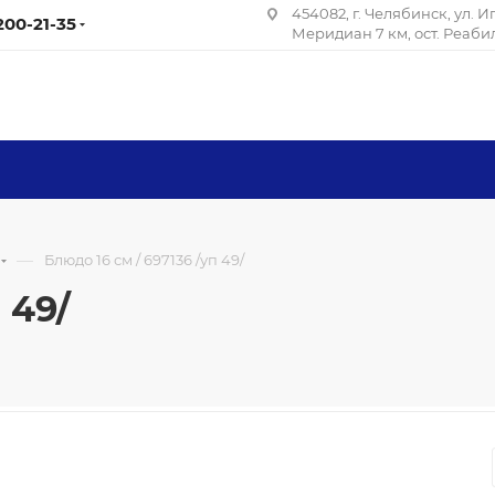
454082, г. Челябинск, ул. 
 200-21-35
Меридиан 7 км, ост. Реаб
—
Блюдо 16 см / 697136 /уп 49/
 49/