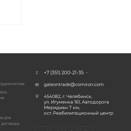
+7 (351) 200-21-35
трудничества
galeontrade@comiron.com
ара,
454082, г. Челябинск,
ие
ул. Игуменка 161, Автодорога
Меридиан 7 км,
ост. Реабилитационный центр
е для
 договора