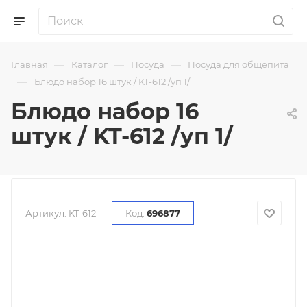
—
—
—
Главная
Каталог
Посуда
Посуда для общепита
—
Блюдо набор 16 штук / KT-612 /уп 1/
Блюдо набор 16
штук / KT-612 /уп 1/
Артикул:
KT-612
Код:
696877