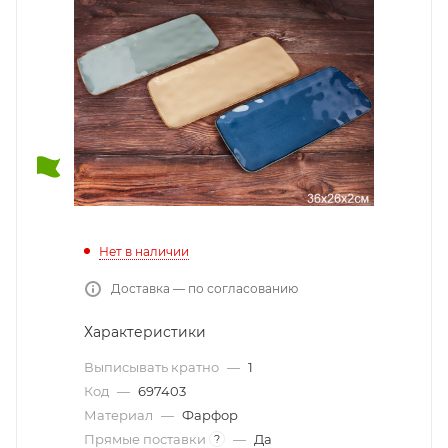
Нет в наличии
Доставка — по согласованию
Характеристики
Выписывать кратно
—
1
Код
—
697403
Материал
—
Фарфор
Прямые поставки
—
Да
?