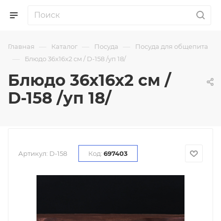
—
—
—
Главная
Каталог
Посуда
Посуда для общепита
—
Блюдо 36х16х2 см / D-158 /уп 18/
Блюдо 36х16х2 см /
D-158 /уп 18/
Артикул:
D-158
Код:
697403