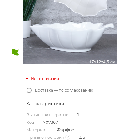
Нет в наличии
Доставка — по согласованию
Характеристики
Выписывать кратно
—
1
Код
—
707367
Материал
—
Фарфор
Прямые поставки
—
Да
?