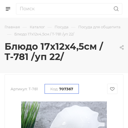
—
—
—
Главная
Каталог
Посуда
Посуда для общепита
—
Блюдо 17х12х4,5см / T-781 /уп 22/
Блюдо 17х12х4,5см /
T-781 /уп 22/
Артикул:
T-781
Код:
707367