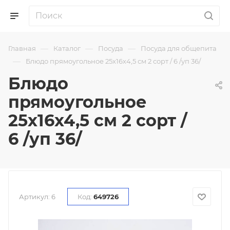
—
—
—
Главная
Каталог
Посуда
Посуда для общепита
—
Блюдо прямоугольное 25х16х4,5 см 2 сорт / 6 /уп 36/
Блюдо
прямоугольное
25х16х4,5 см 2 сорт /
6 /уп 36/
Артикул:
6
Код:
649726