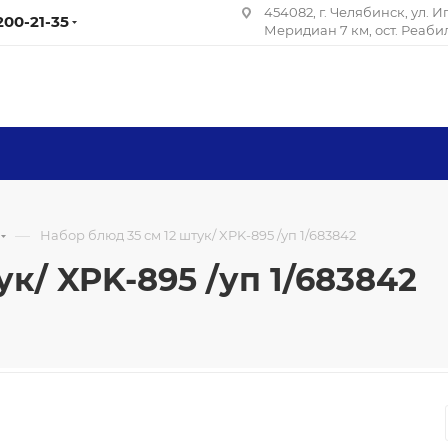
454082, г. Челябинск, ул. 
 200-21-35
Меридиан 7 км, ост. Реаб
—
Набор блюд 35 см 12 штук/ XPK-895 /уп 1/683842
к/ XPK-895 /уп 1/683842