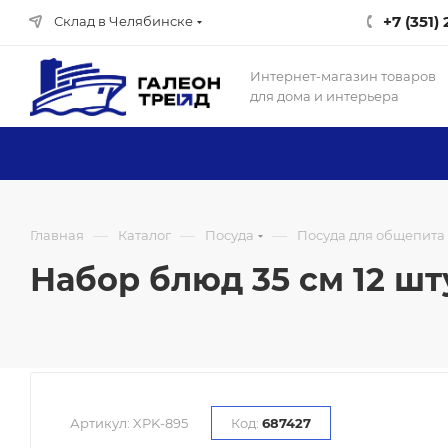
+7 (351)
Склад в Челябинске
Интернет-магазин товаров
для дома и интерьера
—
—
—
Главная
Каталог
Посуда
Посуда для общепита
Набор блюд 35 см 12 шту
Артикул:
XPK-895
Код:
687427