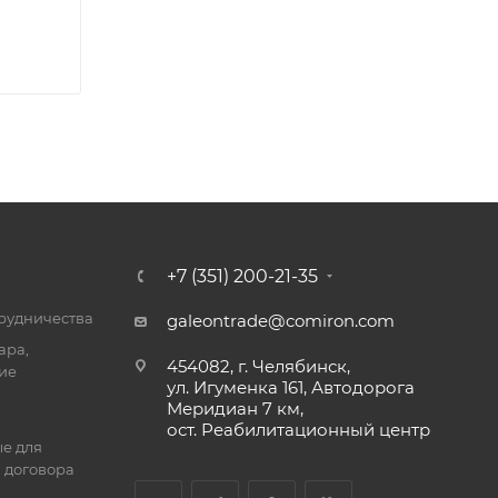
+7 (351) 200-21-35
трудничества
galeontrade@comiron.com
ара,
454082, г. Челябинск,
ие
ул. Игуменка 161, Автодорога
Меридиан 7 км,
ост. Реабилитационный центр
е для
 договора