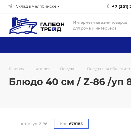
+7 (351)
Склад в Челябинске
Интернет-магазин товаров
для дома и интерьера
—
—
—
Главная
Каталог
Посуда
Посуда для общепита
Блюдо 40 см / Z-86 /уп 
Артикул:
Z-86
Код:
678185