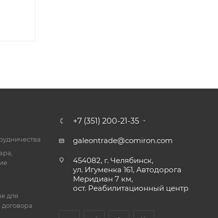
+7 (351) 200-21-35
трудничества
galeontrade@comiron.com
ара,
454082, г. Челябинск,
ие
ул. Игуменка 161, Автодорога
Меридиан 7 км,
ост. Реабилитационный центр
е для
 договора