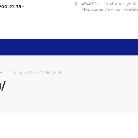
454082, г. Челябинск, ул. 
 200-21-35
Меридиан 7 км, ост. Реаб
—
Блюдо 40 см / Z-86 /уп 8/
8/