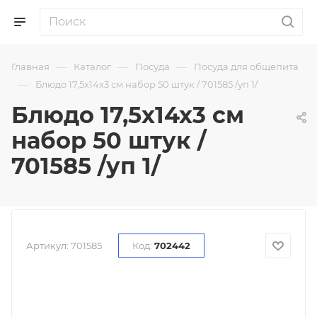
—
—
—
Главная
Каталог
Посуда
Посуда для общепита
—
Блюдо 17,5х14х3 см набор 50 штук / 701585 /уп 1/
Блюдо 17,5х14х3 см
набор 50 штук /
701585 /уп 1/
Артикул:
701585
Код:
702442