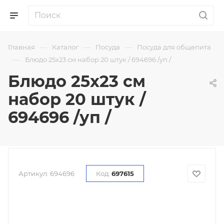
—
—
—
Главная
Каталог
Посуда
Посуда для общепита
—
Блюдо 25х23 см набор 20 штук / 694696 /уп /
Блюдо 25х23 см
набор 20 штук /
694696 /уп /
Артикул:
694696
Код:
697615