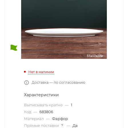
Нет в наличии
Доставка — по согласованию
Характеристики
Выписывать кратно
—
1
Код
—
683806
Материал
—
Фарфор
Прямые поставки
—
Да
?