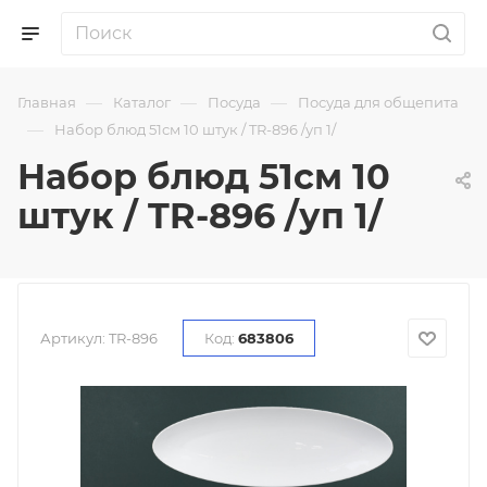
—
—
—
Главная
Каталог
Посуда
Посуда для общепита
—
Набор блюд 51см 10 штук / TR-896 /уп 1/
Набор блюд 51см 10
штук / TR-896 /уп 1/
Артикул:
TR-896
Код:
683806