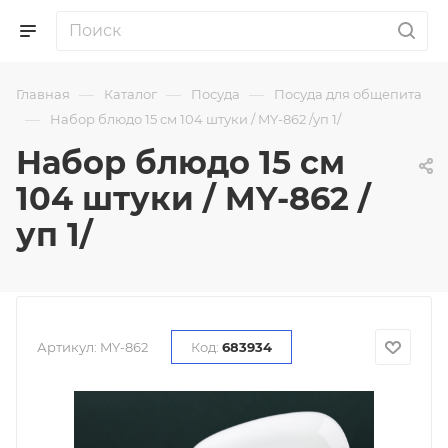
—
—
—
Главная
Каталог
Посуда
Посуда для общепита
—
Набор блюдо 15 см 104 штуки / MY-862 /уп 1/
Набор блюдо 15 см
104 штуки / MY-862 /
уп 1/
Артикул:
MY-862
Код:
683934