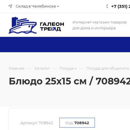
+7 (351)
Склад в Челябинске
Интернет-магазин товаров
для дома и интерьера
—
—
—
Главная
Каталог
Посуда
Посуда для общепита
Блюдо 25х15 см / 708942
Артикул:
708942
Код:
708942