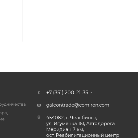
+7 (351) 200-21-35
трудничества
galeontrade@comiron.com
ара,
454082, г. Челябинск,
ие
ул. Игуменка 161, Автодорога
Меридиан 7 км,
ост. Реабилитационный центр