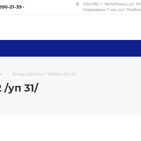
454082, г. Челябинск, ул. 
 200-21-35
Меридиан 7 км, ост. Реаб
—
Блюдо 25х15 см / 708942 /уп 31/
 /уп 31/