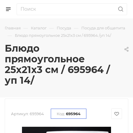
—
—
—
Главная
Каталог
Посуда
Посуда для общепита
—
Блюдо прямоугольное 25х21х3 см / 695964 /уп 14/
Блюдо
прямоугольное
25х21х3 см / 695964 /
уп 14/
Артикул:
695964
Код:
695964