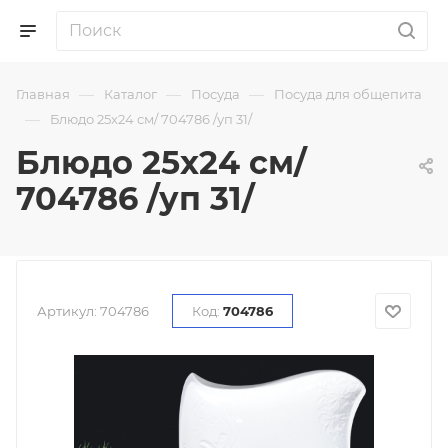
—
—
—
Главная
Каталог
Посуда
Посуда для общепита
—
Блюдо 25х24 см/ 704786 /уп 31/
Блюдо 25х24 см/
704786 /уп 31/
Артикул:
704786
Код:
704786