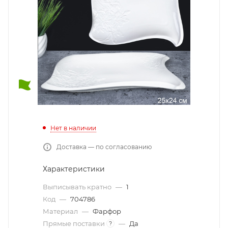
Нет в наличии
Доставка — по согласованию
Характеристики
Выписывать кратно
—
1
Код
—
704786
Материал
—
Фарфор
Прямые поставки
—
Да
?