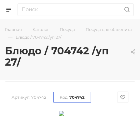
—
—
—
Главная
Каталог
Посуда
Посуда для общепита
—
Блюдо / 704742 /уп 27/
Блюдо / 704742 /уп
27/
Артикул:
704742
Код:
704742