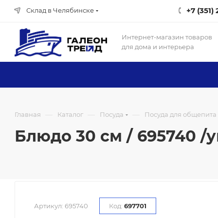
+7 (351)
Склад в Челябинске
Интернет-магазин товаров
для дома и интерьера
—
—
—
Главная
Каталог
Посуда
Посуда для общепита
Блюдо 30 см / 695740 /у
Артикул:
695740
Код:
697701