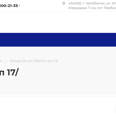
454082, г. Челябинск, ул. 
 200-21-35
Меридиан 7 км, ост. Реаб
—
Блюдо 30 см / 695740 /уп 17/
п 17/