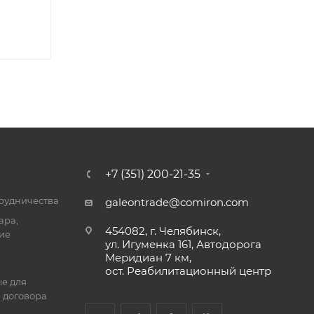
+7 (351) 200-21-35
трудничества
galeontrade@comiron.com
ара,
454082, г. Челябинск,
ие
ул. Игуменка 161, Автодорога
Меридиан 7 км,
ост. Реабилитационный центр
е для
 договора