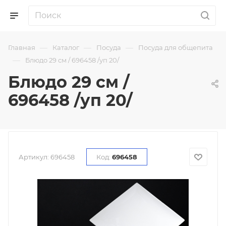
—
—
—
Главная
Каталог
Посуда
Посуда для общепита
—
Блюдо 29 см / 696458 /уп 20/
Блюдо 29 см /
696458 /уп 20/
Артикул:
696458
Код:
696458