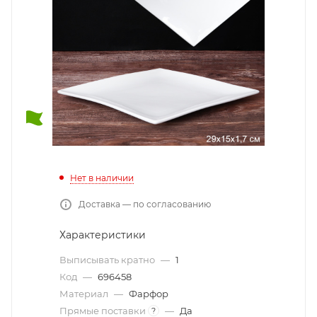
Нет в наличии
Доставка — по согласованию
Характеристики
Выписывать кратно
—
1
Код
—
696458
Материал
—
Фарфор
Прямые поставки
—
Да
?