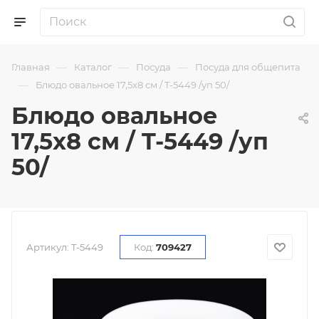
—
—
—
Главная
Каталог
Посуда
Посуда для общепита
—
Блюдо овальное 17,5х8 см / T-5449 /уп 50/
Блюдо овальное
17,5х8 см / T-5449 /уп
50/
Артикул:
T-5449
Код:
709427