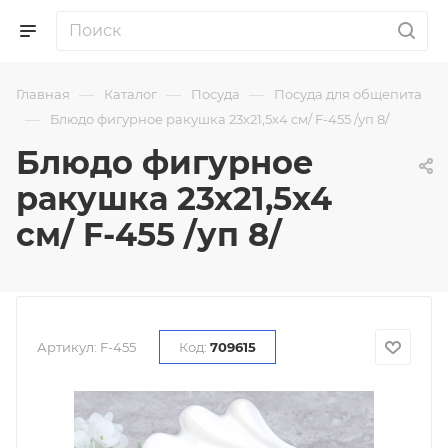
—
—
—
Главная
Каталог
Посуда
Посуда для общепита
—
Блюдо фигурное ракушка 23х21,5х4 см/ F-455 /уп 8/
Блюдо фигурное
ракушка 23х21,5х4
см/ F-455 /уп 8/
Артикул:
F-455
Код:
709615